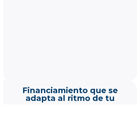
Financiamiento que se
adapta al ritmo de tu
empresa
En
ProCredito
ofrecemos soluciones diseñadas
para negocios productivos que requieren
claridad, acompañamiento y condiciones
realistas.