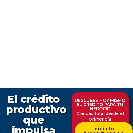
El crédito
DESCUBRE HOY MISMO
EL CRÉDITO PARA TU
productivo
NEGOCIO
Claridad total desde el
que
primer día
impulsa
Inicia tu