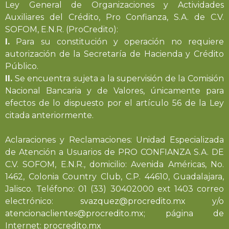
Ley General de Organizaciones y Actividades
Auxiliares del Crédito, Pro Confianza, S.A. de C.V.
SOFOM, E.N.R. (ProCredito):
I.
Para su constitución y operación no requiere
autorización de la Secretaría de Hacienda y Crédito
Público.
II.
Se encuentra sujeta a la supervisión de la Comisión
Nacional Bancaria y de Valores, únicamente para
efectos de lo dispuesto por el artículo 56 de la Ley
citada anteriormente.
Aclaraciones y Reclamaciones: Unidad Especializada
de Atención a Usuarios de PRO CONFIANZA S.A. DE
C.V. SOFOM, E.N.R., domicilio: Avenida Américas, No.
1462, Colonia Country Club, C.P. 44610, Guadalajara,
Jalisco. Teléfono: 01 (33) 30402000 ext 1403 correo
electrónico:
svazquez@procredito.mx
y/o
atencionaclientes@procredito.mx
; página de
Internet:
procredito.mx