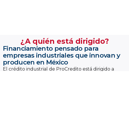
¿A quién está dirigido?
Financiamiento pensado para
empresas industriales que innovan y
producen en México
El crédito industrial de ProCredito está dirigido a
empresas manufactureras, ensambladoras, de
transformación y de servicios técnicos que requieren
capital para modernizar sus líneas de producción,
incorporar tecnología o ampliar su capacidad
operativa.
Atendemos a industrias de distintos tamaños que
buscan mantener su productividad, optimizar
recursos y seguir generando empleo formal y