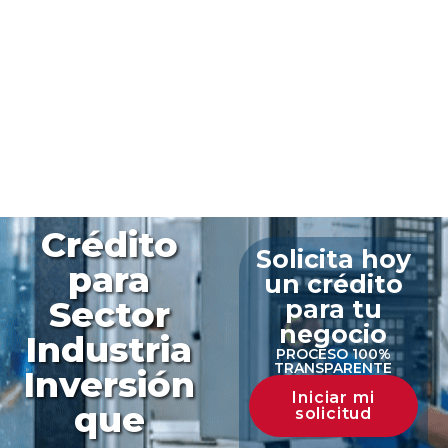
Crédito
Solicita hoy
para
un crédito
Sector
para tu
negocio
Industria
PROCESO 100%
TRANSPARENTE
Inversión
Iniciar mi
que
solicitud