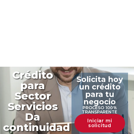
Crédito
Solicita hoy
para
un crédito
Sector
para tu
negocio
Servicios
PROCESO 100%
TRANSPARENTE
Da
Iniciar mi
continuidad
solicitud