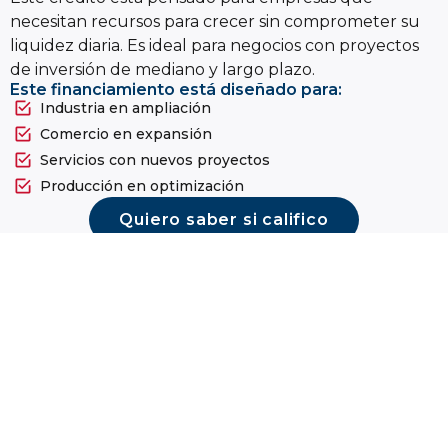
necesitan recursos para crecer sin comprometer su
liquidez diaria. Es ideal para negocios con proyectos
de inversión de mediano y largo plazo.
Este financiamiento está diseñado para:
Industria en ampliación
Comercio en expansión
Servicios con nuevos proyectos
Producción en optimización
Quiero saber si califico
Impacto del Crédito para
Inversión y Crecimiento en
México
Datos que muestran el valor de
financiar proyectos empresariales:
+
46
%
+
28
%
de las
de las