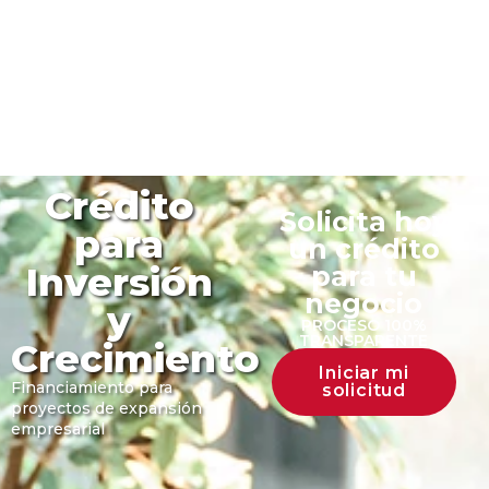
Crédito
Solicita hoy
para
un crédito
Inversión
para tu
negocio
y
PROCESO 100%
TRANSPARENTE
Crecimiento
Iniciar mi
Financiamiento para
solicitud
proyectos de expansión
empresarial